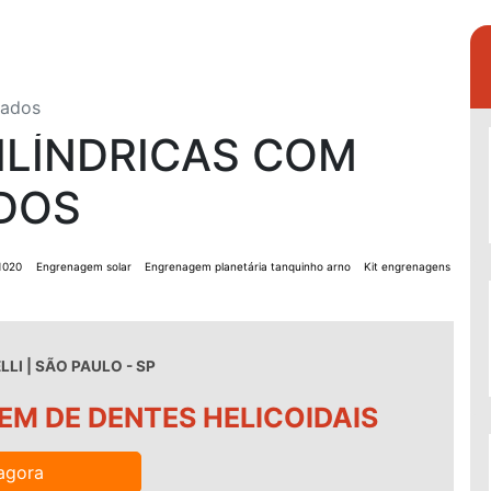
lados
ILÍNDRICAS COM
DOS
1020
Engrenagem solar
Engrenagem planetária tanquinho arno
Kit engrenagens
LI | SÃO PAULO - SP
M DE DENTES HELICOIDAIS
agora